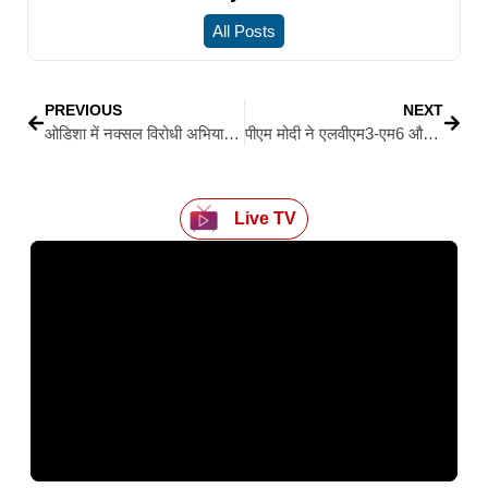
All Posts
PREVIOUS
NEXT
ओडिशा में नक्सल विरोधी अभियान को बड़ी कामयाबी, 22 माओवादियों ने किया आत्मसमर्पण
पीएम मोदी ने एलवीएम3-एम6 और ब्लूबर्ड-ब्लॉक-2 प्रक्षेपण की सफलता पर वैज्ञानिकों को बधाई दी
Live TV