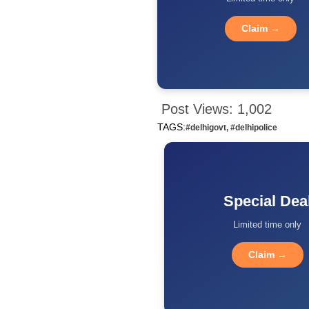
Claim →
Post Views:
1,002
TAGS:
#delhigovt
,
#delhipolice
Special Dea
Limited time only
Claim →