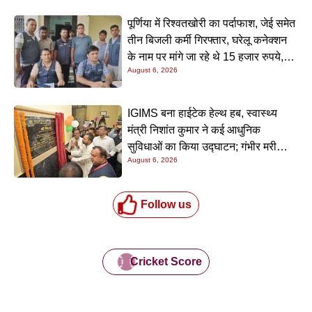
पूर्णिया में रिश्वतखोरी का पर्दाफाश, जेई समेत
तीन बिजली कर्मी गिरफ्तार, घरेलू कनेक्शन
के नाम पर मांगे जा रहे थे 15 हजार रुपये,
August 6, 2026
निगरानी टीम ने रंगे हाथ पकड़ा
IGIMS बना हाईटेक हेल्थ हब, स्वास्थ्य
मंत्री निशांत कुमार ने कई आधुनिक
सुविधाओं का किया उद्घाटन; गंभीर मरीजों
August 6, 2026
के इलाज में आएगा बड़ा सुधार
Follow us
Cricket Score