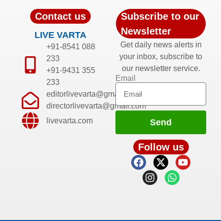
Contact us
Subscribe to our
Newsletter
LIVE VARTA
Get daily news alerts in
+91-8541 088
your inbox, subscribe to
233
our newsletter service.
+91-9431 355
Email
233
editorlivevarta@gmail.com
directorlivevarta@gmail.com
livevarta.com
Send
Follow us