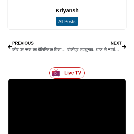
Kriyansh
All Posts
PREVIOUS
NEXT
कीव पर रूस का बैलिस्टिक मिसाइल हमला, कई इलाकों में धमाके; नाटो शिखर सम्मेलन से पहले बढ़ा तनाव
बांकीपुर उपचुनाव: आज से नामांकन शुरू, BJP अध्यक्ष नितिन नवीन की सीट ने बदला सियासी समीकरण
Live TV