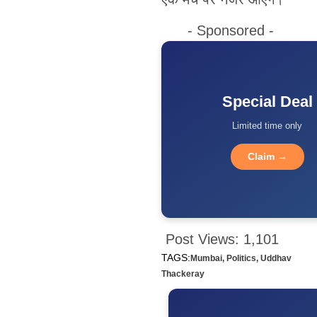
- Sponsored -
Special Deal
Limited time only
Claim →
Post Views:
1,101
TAGS:
Mumbai
,
Politics
,
Uddhav
Thackeray