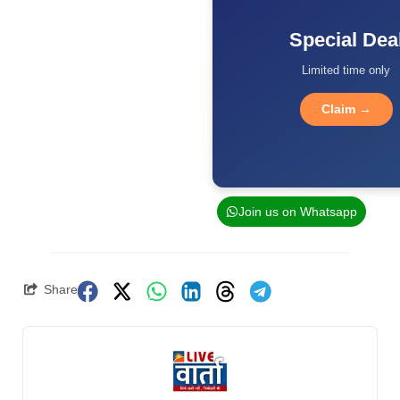
Special Dea
Limited time only
Claim →
Join us on Whatsapp
Share