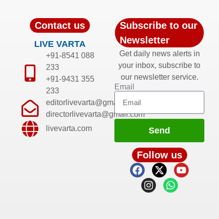
Contact us
Subscribe to our
Newsletter
LIVE VARTA
Get daily news alerts in
+91-8541 088
your inbox, subscribe to
233
our newsletter service.
+91-9431 355
Email
233
editorlivevarta@gmail.com
directorlivevarta@gmail.com
livevarta.com
Send
Follow us