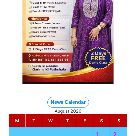
News Calendar
August 2026
M
T
W
T
F
S
S
1
2