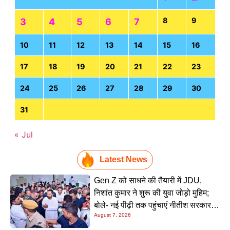
8
9
3
4
5
6
7
10
11
12
13
14
15
16
17
18
19
20
21
22
23
24
25
26
27
28
29
30
31
« Jul
Latest News
Gen Z को साधने की तैयारी में JDU,
निशांत कुमार ने शुरू की युवा जोड़ो मुहिम;
बोले- नई पीढ़ी तक पहुंचाएं नीतीश सरकार के
August 7, 2026
20 सालों के काम