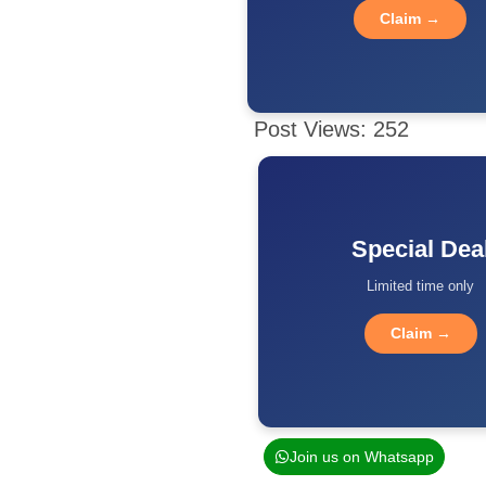
Claim →
Post Views:
252
Special Dea
Limited time only
Claim →
Join us on Whatsapp