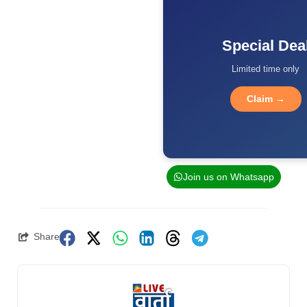
Special Dea
Limited time only
Claim →
Join us on Whatsapp
Share