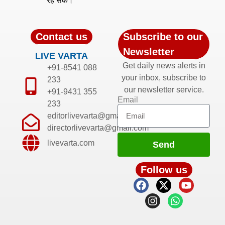
रह सकें।
Contact us
Subscribe to our
Newsletter
LIVE VARTA
Get daily news alerts in
+91-8541 088
your inbox, subscribe to
233
our newsletter service.
+91-9431 355
Email
233
editorlivevarta@gmail.com
directorlivevarta@gmail.com
livevarta.com
Send
Follow us