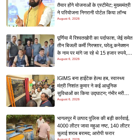
तैयार होंगे योजनाओं के एस्टीमेट; मुख्यमंत्री
ने परियोजना निगरानी पोर्टल किया लॉन्च
August 6, 2026
पूर्णिया में रिश्वतखोरी का पर्दाफाश, जेई समेत
तीन बिजली कर्मी गिरफ्तार, घरेलू कनेक्शन
के नाम पर मांगे जा रहे थे 15 हजार रुपये,
August 6, 2026
निगरानी टीम ने रंगे हाथ पकड़ा
IGIMS बना हाईटेक हेल्थ हब, स्वास्थ्य
मंत्री निशांत कुमार ने कई आधुनिक
सुविधाओं का किया उद्घाटन; गंभीर मरीजों
August 6, 2026
के इलाज में आएगा बड़ा सुधार
भागलपुर में उत्पाद पुलिस की बड़ी कार्रवाई,
4000 लीटर जावा महुआ नष्ट, 140 लीटर
चुलाई शराब बरामद; आरोपी फरार
August 6, 2026