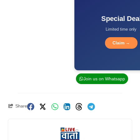
Special Dea
Limited time only
Claim →
Join us on Whatsapp
Share