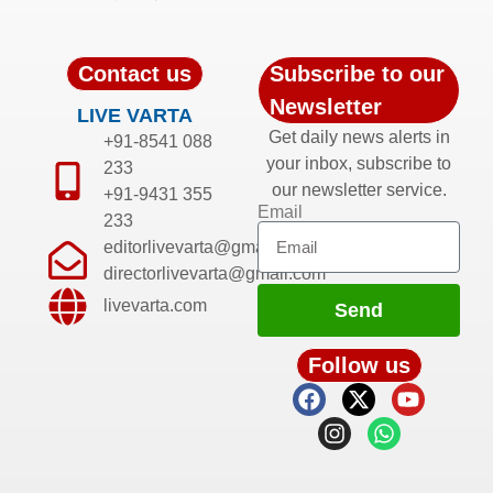
Contact us
Subscribe to our
Newsletter
LIVE VARTA
Get daily news alerts in
+91-8541 088
your inbox, subscribe to
233
our newsletter service.
+91-9431 355
Email
233
editorlivevarta@gmail.com
directorlivevarta@gmail.com
livevarta.com
Send
Follow us