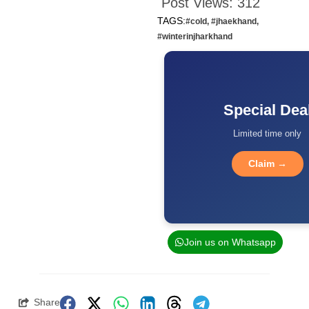
Post Views:
312
TAGS:
#cold
,
#jhaekhand
,
#winterinjharkhand
Special Dea
Limited time only
Claim →
Join us on Whatsapp
Share