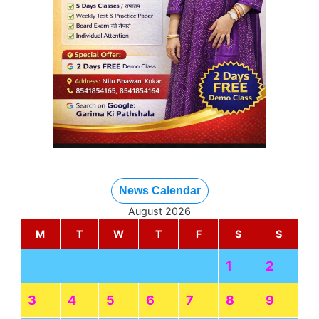
News Calendar
August 2026
M
T
W
T
F
S
S
1
2
3
4
5
6
7
8
9