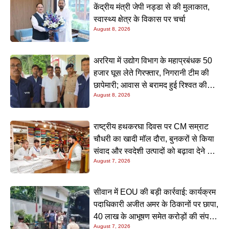
केंद्रीय मंत्री जेपी नड्डा से की मुलाकात,
स्वास्थ्य क्षेत्र के विकास पर चर्चा
August 8, 2026
अररिया में उद्योग विभाग के महाप्रबंधक 50
हजार घूस लेते गिरफ्तार, निगरानी टीम की
छापेमारी; आवास से बरामद हुई रिश्वत की
August 8, 2026
रकम
राष्ट्रीय हथकरघा दिवस पर CM सम्राट
चौधरी का खादी मॉल दौरा, बुनकरों से किया
संवाद और स्वदेशी उत्पादों को बढ़ावा देने की
August 7, 2026
अपील
सीवान में EOU की बड़ी कार्रवाई: कार्यक्रम
पदाधिकारी अजीत अमर के ठिकानों पर छापा,
40 लाख के आभूषण समेत करोड़ों की संपत्ति
August 7, 2026
की जांच शुरू