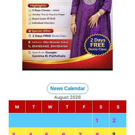
News Calendar
August 2026
M
T
W
T
F
S
S
1
2
9
3
4
5
6
7
8