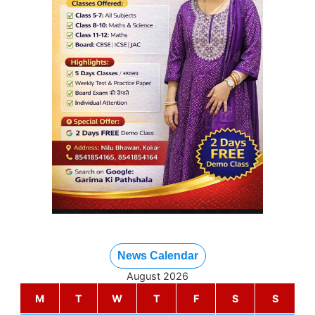
News Calendar
August 2026
M
T
W
T
F
S
S