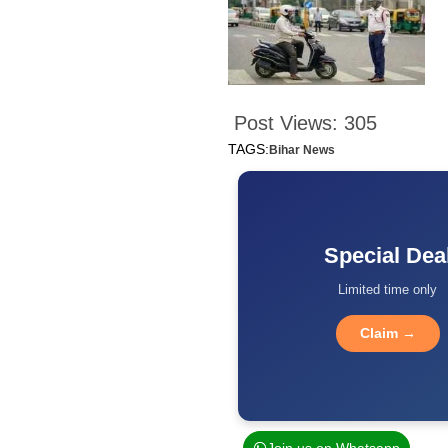
Post Views:
305
TAGS:
Bihar News
Special Dea
Limited time only
Claim →
Join us on Whatsapp