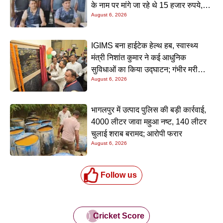
के नाम पर मांगे जा रहे थे 15 हजार रुपये,
August 6, 2026
निगरानी टीम ने रंगे हाथ पकड़ा
IGIMS बना हाईटेक हेल्थ हब, स्वास्थ्य
मंत्री निशांत कुमार ने कई आधुनिक
सुविधाओं का किया उद्घाटन; गंभीर मरीजों
August 6, 2026
के इलाज में आएगा बड़ा सुधार
भागलपुर में उत्पाद पुलिस की बड़ी कार्रवाई,
4000 लीटर जावा महुआ नष्ट, 140 लीटर
चुलाई शराब बरामद; आरोपी फरार
August 6, 2026
Follow us
Cricket Score