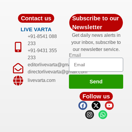
Contact us
Subscribe to our
Newsletter
LIVE VARTA
Get daily news alerts in
+91-8541 088
your inbox, subscribe to
233
our newsletter service.
+91-9431 355
Email
233
editorlivevarta@gmail.com
directorlivevarta@gmail.com
livevarta.com
Send
Follow us