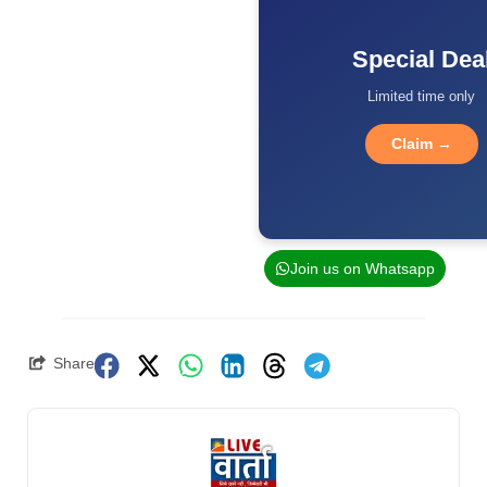
Special Dea
Limited time only
Claim →
Join us on Whatsapp
Share