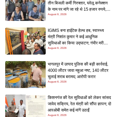
तीन बिजली कर्मी गिरफ्तार, घरेलू कनेक्शन
के नाम पर मांगे जा रहे थे 15 हजार रुपये,
August 6, 2026
निगरानी टीम ने रंगे हाथ पकड़ा
IGIMS बना हाईटेक हेल्थ हब, स्वास्थ्य
मंत्री निशांत कुमार ने कई आधुनिक
सुविधाओं का किया उद्घाटन; गंभीर मरीजों
August 6, 2026
के इलाज में आएगा बड़ा सुधार
भागलपुर में उत्पाद पुलिस की बड़ी कार्रवाई,
4000 लीटर जावा महुआ नष्ट, 140 लीटर
चुलाई शराब बरामद; आरोपी फरार
August 6, 2026
किशनगंज की रेल सुविधाओं को लेकर सांसद
जावेद सक्रिय, रेल मंत्री को सौंपा ज्ञापन; दो
आरओबी समेत कई मांगें उठाईं
August 6, 2026