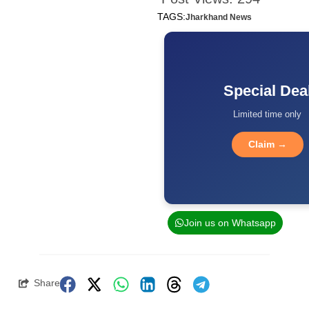
TAGS:
Jharkhand News
Special Dea
Limited time only
Claim →
Join us on Whatsapp
Share