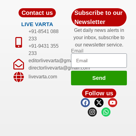
Contact us
Subscribe to our
Newsletter
LIVE VARTA
Get daily news alerts in
+91-8541 088
your inbox, subscribe to
233
our newsletter service.
+91-9431 355
Email
233
editorlivevarta@gmail.com
directorlivevarta@gmail.com
livevarta.com
Send
Follow us