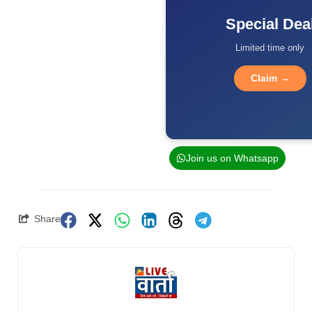
Special Dea
Limited time only
Claim →
Join us on Whatsapp
Share