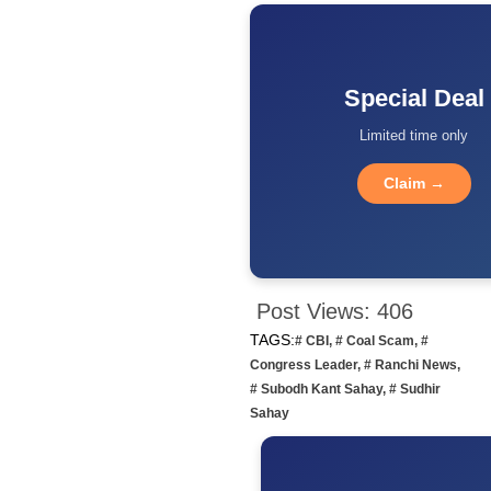
Special Deal
Limited time only
Claim →
Post Views:
406
TAGS:
# CBI
,
# Coal Scam
,
#
Congress Leader
,
# Ranchi News
,
# Subodh Kant Sahay
,
# Sudhir
Sahay