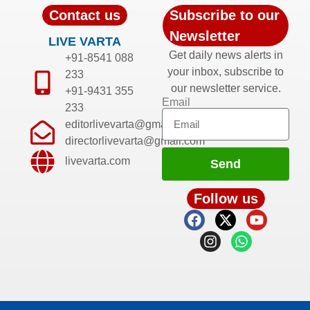
Contact us
Subscribe to our
Newsletter
LIVE VARTA
Get daily news alerts in
+91-8541 088
your inbox, subscribe to
233
our newsletter service.
+91-9431 355
Email
233
editorlivevarta@gmail.com
directorlivevarta@gmail.com
livevarta.com
Send
Follow us