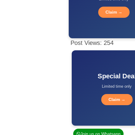
Claim →
Post Views:
254
Special Dea
Limited time only
Claim →
Join us on Whatsapp