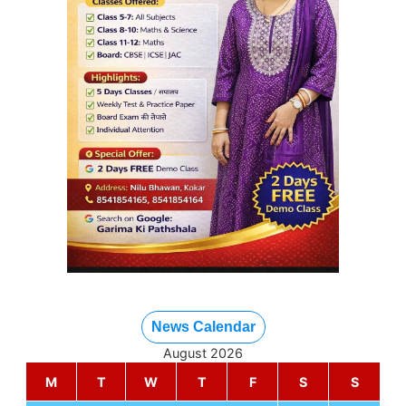
News Calendar
August 2026
M
T
W
T
F
S
S