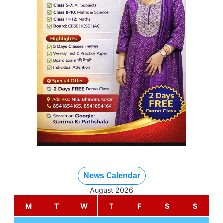
News Calendar
August 2026
M
T
W
T
F
S
S