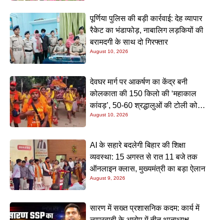
पूर्णिया पुलिस की बड़ी कार्रवाई: देह व्यापार
रैकेट का भंडाफोड़, नाबालिग लड़कियों की
बरामदगी के साथ दो गिरफ्तार
August 10, 2026
देवघर मार्ग पर आकर्षण का केंद्र बनी
कोलकाता की 150 किलो की ‘महाकाल
कांवड़’, 50-60 श्रद्धालुओं की टोली को
August 10, 2026
देखने उमड़ रही भारी भीड़
AI के सहारे बदलेगी बिहार की शिक्षा
व्यवस्था: 15 अगस्त से रात 11 बजे तक
ऑनलाइन क्लास, मुख्यमंत्री का बड़ा ऐलान
August 9, 2026
सारण में सख्त प्रशासनिक कदम: कार्य में
लापरवाही के आरोप में तीन थानाध्यक्ष