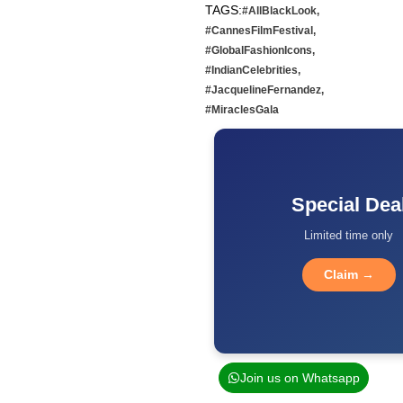
TAGS:
#AllBlackLook
,
#CannesFilmFestival
,
#GlobalFashionIcons
,
#IndianCelebrities
,
#JacquelineFernandez
,
#MiraclesGala
Special Dea
Limited time only
Claim →
Join us on Whatsapp