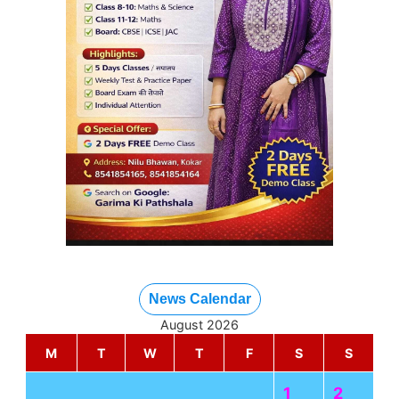
News Calendar
August 2026
M
T
W
T
F
S
S
1
2