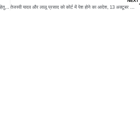
NEXT
पितृपक्ष पर राष्ट्रपति द्रौपदी मुर्मू ने गयाजी में किया पिंडदान, पूर्वजों की मोक्ष हेतु संपन्न हुआ धार्मिक अनुष्ठान
तेजस्वी यादव और लालू प्रसाद को कोर्ट में पेश होने का आदेश, 13 अक्टूबर को आयेगा बड़ा फैसला