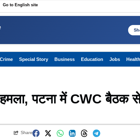
Go to English site
e
Sh
Crime
Special Story
Business
Education
Jobs
Healt
 हमला, पटना में CWC बैठक स
Share