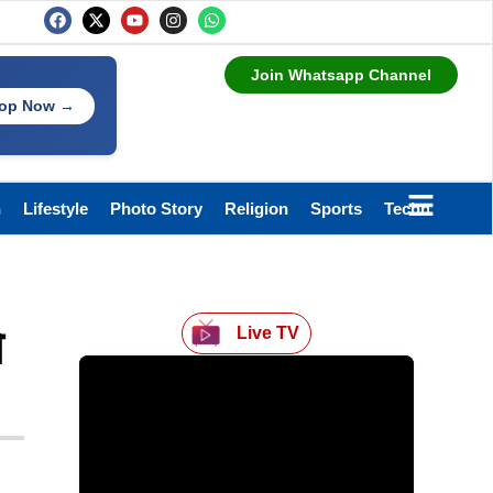
Join Whatsapp Channel
op Now →
h
Lifestyle
Photo Story
Religion
Sports
Technology
े
Live TV