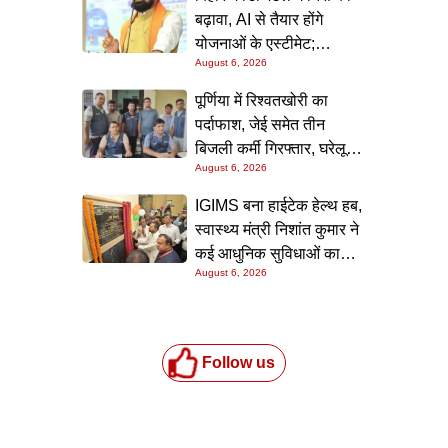
सामने
बढ़ावा, AI से तैयार होंगे
योजनाओं के एस्टीमेट;
August 6, 2026
मुख्यमंत्री ने परियोजना
निगरानी पोर्टल किया लॉन्च
पूर्णिया में रिश्वतखोरी का
पर्दाफाश, जेई समेत तीन
बिजली कर्मी गिरफ्तार, घरेलू
August 6, 2026
कनेक्शन के नाम पर मांगे जा रहे
थे 15 हजार रुपये, निगरानी
IGIMS बना हाईटेक हेल्थ हब,
टीम ने रंगे हाथ पकड़ा
स्वास्थ्य मंत्री निशांत कुमार ने
कई आधुनिक सुविधाओं का
August 6, 2026
किया उद्घाटन; गंभीर मरीजों
के इलाज में आएगा बड़ा सुधार
Follow us