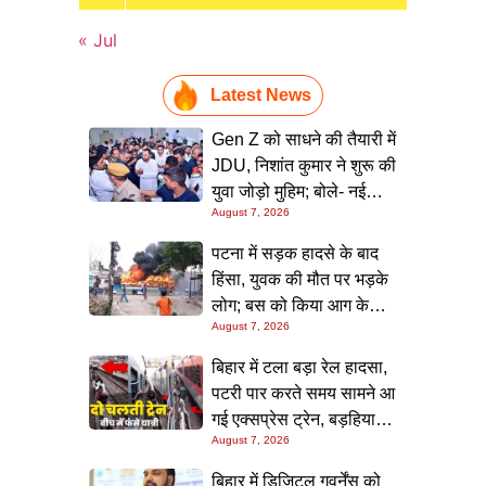
« Jul
Latest News
Gen Z को साधने की तैयारी में
JDU, निशांत कुमार ने शुरू की
युवा जोड़ो मुहिम; बोले- नई
August 7, 2026
पीढ़ी तक पहुंचाएं नीतीश
सरकार के 20 सालों के काम
पटना में सड़क हादसे के बाद
हिंसा, युवक की मौत पर भड़के
लोग; बस को किया आग के
August 7, 2026
हवाले, पुलिस और मीडिया पर
भी हमला
बिहार में टला बड़ा रेल हादसा,
पटरी पार करते समय सामने आ
गई एक्सप्रेस ट्रेन, बड़हिया
August 7, 2026
स्टेशन पर मची अफरा-तफरी,
यात्रियों की लापरवाही आई
बिहार में डिजिटल गवर्नेंस को