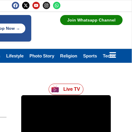
Join Whatsapp Channel
op Now →
h
Lifestyle
Photo Story
Religion
Sports
Technology
Live TV