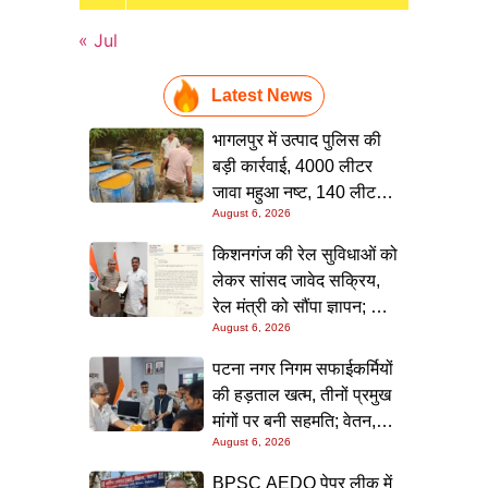
« Jul
Latest News
भागलपुर में उत्पाद पुलिस की
बड़ी कार्रवाई, 4000 लीटर
जावा महुआ नष्ट, 140 लीटर
August 6, 2026
चुलाई शराब बरामद; आरोपी
फरार
किशनगंज की रेल सुविधाओं को
लेकर सांसद जावेद सक्रिय,
रेल मंत्री को सौंपा ज्ञापन; दो
August 6, 2026
आरओबी समेत कई मांगें उठाईं
पटना नगर निगम सफाईकर्मियों
की हड़ताल खत्म, तीनों प्रमुख
मांगों पर बनी सहमति; वेतन,
August 6, 2026
छुट्टी और बोनस पर मिला
आश्वासन
BPSC AEDO पेपर लीक में