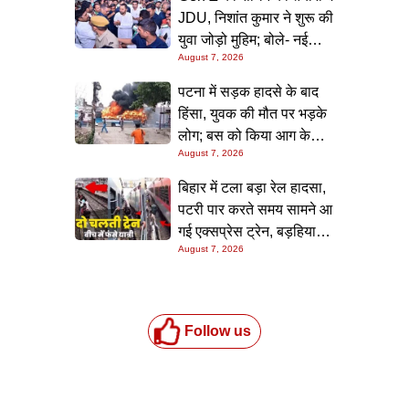
जांच शुरू
JDU, निशांत कुमार ने शुरू की
युवा जोड़ो मुहिम; बोले- नई
August 7, 2026
पीढ़ी तक पहुंचाएं नीतीश
सरकार के 20 सालों के काम
पटना में सड़क हादसे के बाद
हिंसा, युवक की मौत पर भड़के
लोग; बस को किया आग के
August 7, 2026
हवाले, पुलिस और मीडिया पर
भी हमला
बिहार में टला बड़ा रेल हादसा,
पटरी पार करते समय सामने आ
गई एक्सप्रेस ट्रेन, बड़हिया
August 7, 2026
स्टेशन पर मची अफरा-तफरी,
यात्रियों की लापरवाही आई
सामने
Follow us