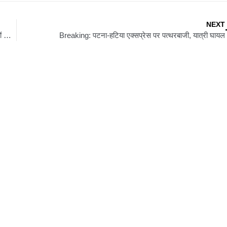
NEXT
ईरान में शांति वार्ता के बीच फिर बढ़ा तनाव, अमेरिकी सेना ने IRGC की नावों और मिसाइल लॉन्च साइट पर की कार्रवाई
Breaking: पटना-हटिया एक्सप्रेस पर पत्थरबाजी, यात्री घायल