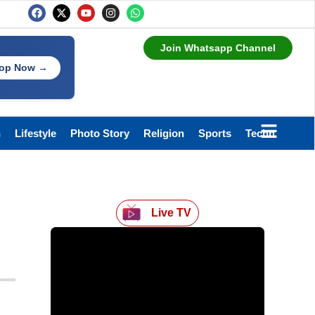
Join Whatsapp Channel
op Now →
h
Lifestyle
Photo Story
Religion
Sports
Technology
Live TV