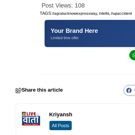
Post Views:
108
TAGS:
#agralucknowexpressway
,
#delhi
,
#upaccident
Your Brand Here
Limited time offer
Share this article
Kriyansh
All Posts