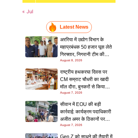
« Jul
Latest News
अररिया में उद्योग विभाग के
महाप्रबंधक 50 हजार घूस लेते
गिरफ्तार, निगरानी टीम की
August 8, 2026
छापेमारी; आवास से बरामद हुई
रिश्वत की रकम
राष्ट्रीय हथकरघा दिवस पर
CM सम्राट चौधरी का खादी
मॉल दौरा, बुनकरों से किया
August 7, 2026
संवाद और स्वदेशी उत्पादों को
बढ़ावा देने की अपील
सीवान में EOU की बड़ी
कार्रवाई: कार्यक्रम पदाधिकारी
अजीत अमर के ठिकानों पर
August 7, 2026
छापा, 40 लाख के आभूषण
समेत करोड़ों की संपत्ति की
Gen Z को साधने की तैयारी में