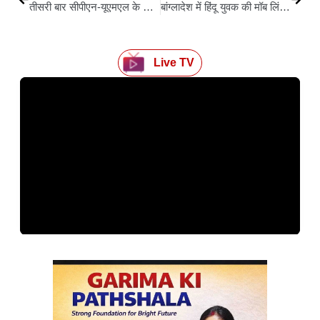
तीसरी बार सीपीएन-यूएमएल के अध्यक्ष बने केपी शर्मा ओली
बांग्लादेश में हिंदू युवक की मॉब लिंचिंग में चौतरफा आलोचना के बाद दबाव में आए मोहम्‍मद यूनुस, 7 आरोपी गिरफ्तार
Live TV