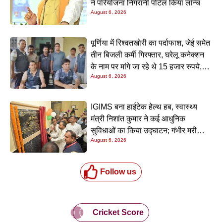
ने परियोजना निगरानी पोर्टल किया लॉन्च
August 6, 2026
पूर्णिया में रिश्वतखोरी का पर्दाफाश, जेई समेत
तीन बिजली कर्मी गिरफ्तार, घरेलू कनेक्शन
के नाम पर मांगे जा रहे थे 15 हजार रुपये,
August 6, 2026
निगरानी टीम ने रंगे हाथ पकड़ा
IGIMS बना हाईटेक हेल्थ हब, स्वास्थ्य
मंत्री निशांत कुमार ने कई आधुनिक
सुविधाओं का किया उद्घाटन; गंभीर मरीजों
August 6, 2026
के इलाज में आएगा बड़ा सुधार
Follow us
Cricket Score