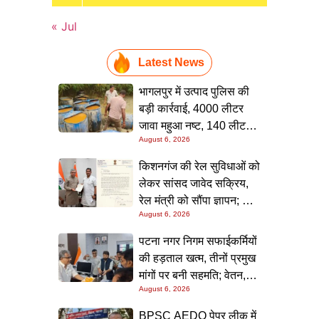
« Jul
Latest News
भागलपुर में उत्पाद पुलिस की
बड़ी कार्रवाई, 4000 लीटर
जावा महुआ नष्ट, 140 लीटर
August 6, 2026
चुलाई शराब बरामद; आरोपी
फरार
किशनगंज की रेल सुविधाओं को
लेकर सांसद जावेद सक्रिय,
रेल मंत्री को सौंपा ज्ञापन; दो
August 6, 2026
आरओबी समेत कई मांगें उठाईं
पटना नगर निगम सफाईकर्मियों
की हड़ताल खत्म, तीनों प्रमुख
मांगों पर बनी सहमति; वेतन,
August 6, 2026
छुट्टी और बोनस पर मिला
आश्वासन
BPSC AEDO पेपर लीक में