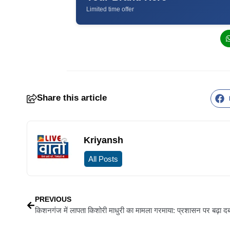
Limited time offer
Share this article
Kriyansh
All Posts
PREVIOUS