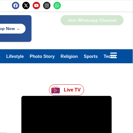
Join Whatsapp Channel
op Now →
h
Lifestyle
Photo Story
Religion
Sports
Technology
Live TV