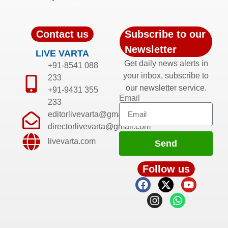
Contact us
Subscribe to our
Newsletter
LIVE VARTA
Get daily news alerts in
+91-8541 088
your inbox, subscribe to
233
our newsletter service.
+91-9431 355
Email
233
editorlivevarta@gmail.com
directorlivevarta@gmail.com
livevarta.com
Send
Follow us