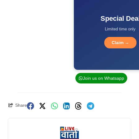
Special Dea
Limited time only
Claim →
Join us on Whatsapp
Share