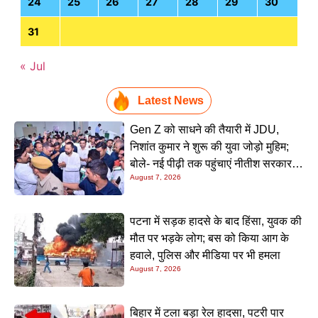
24
25
26
27
28
29
30
31
« Jul
Latest News
Gen Z को साधने की तैयारी में JDU,
निशांत कुमार ने शुरू की युवा जोड़ो मुहिम;
बोले- नई पीढ़ी तक पहुंचाएं नीतीश सरकार के
August 7, 2026
20 सालों के काम
पटना में सड़क हादसे के बाद हिंसा, युवक की
मौत पर भड़के लोग; बस को किया आग के
हवाले, पुलिस और मीडिया पर भी हमला
August 7, 2026
बिहार में टला बड़ा रेल हादसा, पटरी पार