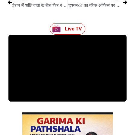
ईरान में शांति वार्ता के बीच फिर बढ़ा तनाव, अमेरिकी सेना ने IRGC की नावों और मिसाइल लॉन्च साइट पर की कार्रवाई
‘दृश्यम-3’ का बॉक्स ऑफिस पर जलवा, ‘चांद मेरा दिल’ और ‘पति पत्नी और वो दो’ पिछड़ीं
Live TV