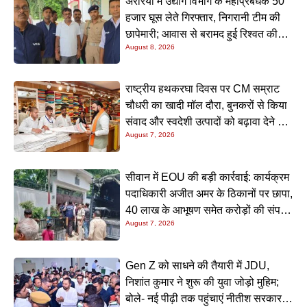
अररिया में उद्योग विभाग के महाप्रबंधक 50
हजार घूस लेते गिरफ्तार, निगरानी टीम की
छापेमारी; आवास से बरामद हुई रिश्वत की
August 8, 2026
रकम
राष्ट्रीय हथकरघा दिवस पर CM सम्राट
चौधरी का खादी मॉल दौरा, बुनकरों से किया
संवाद और स्वदेशी उत्पादों को बढ़ावा देने की
August 7, 2026
अपील
सीवान में EOU की बड़ी कार्रवाई: कार्यक्रम
पदाधिकारी अजीत अमर के ठिकानों पर छापा,
40 लाख के आभूषण समेत करोड़ों की संपत्ति
August 7, 2026
की जांच शुरू
Gen Z को साधने की तैयारी में JDU,
निशांत कुमार ने शुरू की युवा जोड़ो मुहिम;
बोले- नई पीढ़ी तक पहुंचाएं नीतीश सरकार के