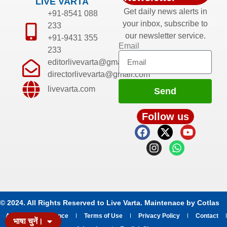
LIVE VARTA
Get daily news alerts in
+91-8541 088
your inbox, subscribe to
233
our newsletter service.
+91-9431 355
Email
233
editorlivevarta@gmail.com
directorlivevarta@gmail.com
livevarta.com
Send
Follow us
© 2024. All Rights Reserved to Live Varta. Maintenace by
Cotlas
About
Grievance
Terms of Use
Privacy Policy
Contact
भाषा चुनें।