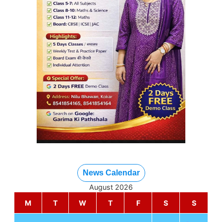
News Calendar
August 2026
M
T
W
T
F
S
S